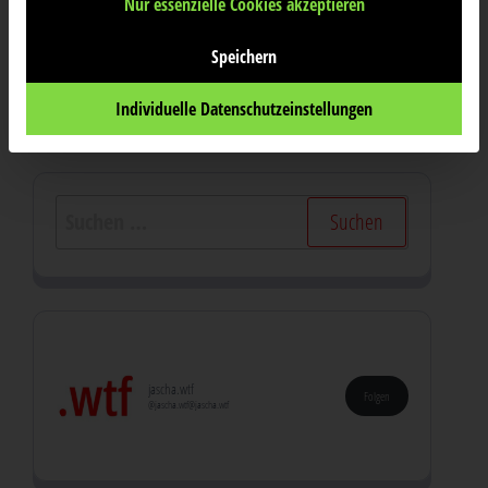
Nur essenzielle Cookies akzeptieren
struc­tu­ral analysis.
Speichern
5. August 2025
Individuelle Datenschutzeinstellungen
Suchen
nach:
jascha.wtf
Folgen
@jascha.wtf@jascha.wtf