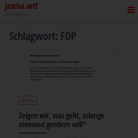
jascha.wtf
Zum
Inhalt
Dies&Das&Jenes
springen
Schlagwort:
FDP
Meinung
Zei­gen wir, was geht, solan­ge
nie­mand gen­dern will*