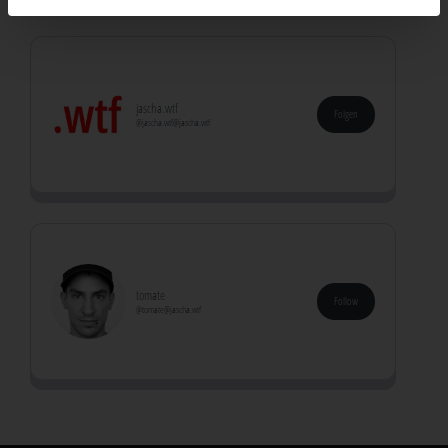
jascha.wtf
Folgen
@jascha.wtf@jascha.wtf
tomate
Follow
@tomate@jascha.wtf