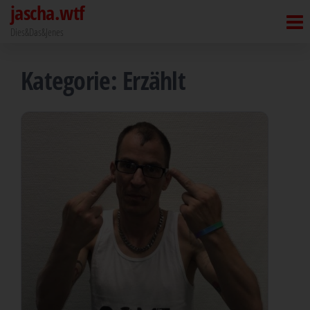
jascha.wtf
Zum
Inhalt
Dies&Das&Jenes
springen
Kategorie:
Erzählt