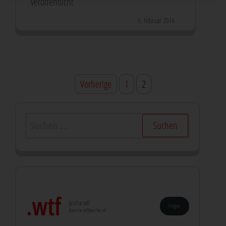
veröffentlicht
5. Februar 2016
Seitennummerierung
Vorherige
1
2
der
Beiträge
Suchen
nach:
jascha.wtf
Folgen
@jascha.wtf@jascha.wtf