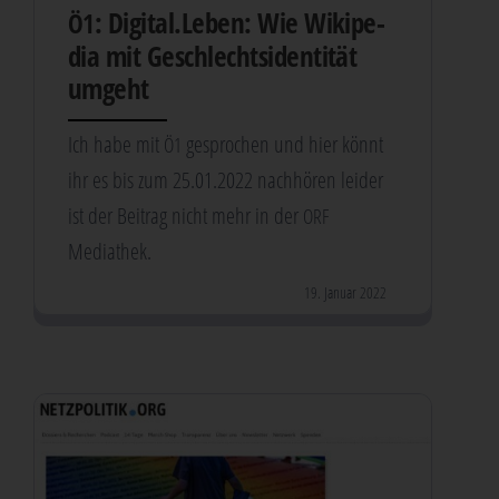
: Digital.Leben: Wie Wiki­pe­
Ö1
dia mit Geschlechts­iden­ti­tät
umgeht
Ich habe mit
gespro­chen und hier könnt
Ö1
ihr es bis zum 25.01.2022 nach­hö­ren lei­der
ist der Bei­trag nicht mehr in der
ORF
Mediathek.
19. Januar 2022