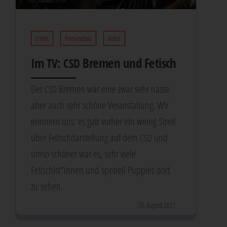
Erlebt
Presseschau
Video
Im
:
Bre­men und Fetisch
TV
CSD
Der
Bre­men war eine zwar sehr nas­se
CSD
aber auch sehr schö­ne Ver­an­stal­tung. Wir
erin­nern uns: es gab vor­her ein wenig Streit
über Fetisch­dar­stel­lung auf dem
und
CSD
umso schö­ner war es, sehr vie­le
Fetischist*innen und spe­zi­ell Pup­pies dort
zu sehen.
28. August 2021