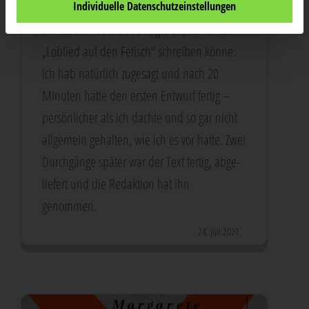
Individuelle Datenschutzeinstellungen
Die taz am Wochen­de frag­te an, ob ich ein
„Lob­lied auf den Fetisch“ schrei­ben kön­ne.
Ich hab natür­lich zuge­sagt und nach 20
Minu­ten hat­te den ers­ten Ent­wurf fer­tig –
per­sön­li­cher als ich dach­te und so gar nicht
all­ge­mein gehal­ten, wie ich es vor hat­te. Zwei
Durch­gän­ge spä­ter war der Text fer­tig, abge­
lie­fert und die Redak­ti­on hat ihn
genommen.
24. Juli 2021