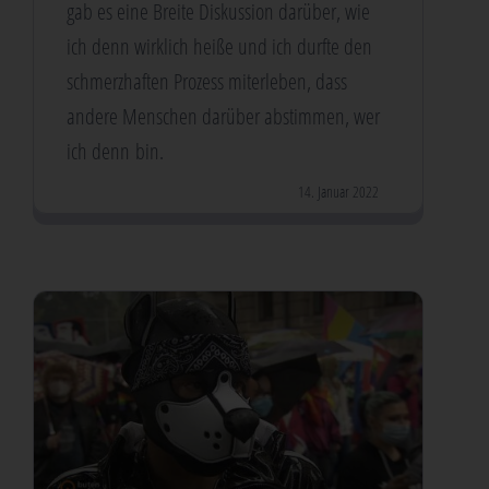
gab es eine Brei­te Dis­kus­si­on dar­über, wie
ich denn wirk­lich hei­ße und ich durf­te den
schmerz­haf­ten Pro­zess mit­er­le­ben, dass
ande­re Men­schen dar­über abstim­men, wer
ich denn bin.
14. Januar 2022