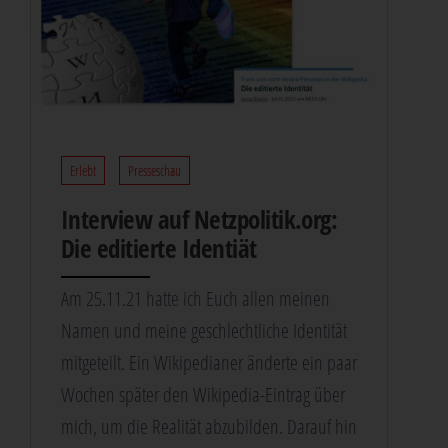
Erlebt
Presseschau
Inter­view auf Netz​po​li​tik​.org:
Die edi­tier­te Identiät
Am 25.11.21 hat­te ich Euch allen mei­nen
Namen und mei­ne geschlecht­li­che Iden­ti­tät
mit­ge­teilt. Ein Wiki­pe­dia­ner änder­te ein paar
Wochen spä­ter den Wiki­pe­dia-Ein­trag über
mich, um die Rea­li­tät abzu­bil­den. Dar­auf hin