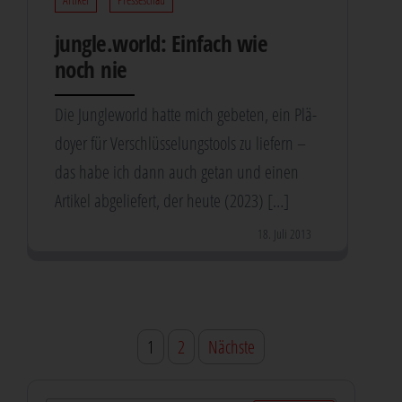
jungle​.world: Ein­fach wie
noch nie
Die Jungle­world hat­te mich gebe­ten, ein Plä­
doy­er für Ver­schlüs­se­lungs­tools zu lie­fern –
das habe ich dann auch getan und einen
Arti­kel abge­lie­fert, der heu­te (2023) […]
18. Juli 2013
Seitennummerierung
1
2
Nächste
der