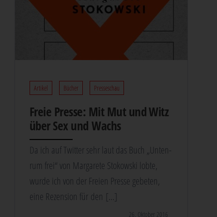
Artikel
Bücher
Presseschau
Freie Pres­se: Mit Mut und Witz
über Sex und Wachs
Da ich auf Twit­ter sehr laut das Buch „Unten­
rum frei“ von Mar­ga­re­te Sto­kow­ski lob­te,
wur­de ich von der Frei­en Pres­se gebe­ten,
eine Rezen­si­on für den […]
26. Oktober 2016