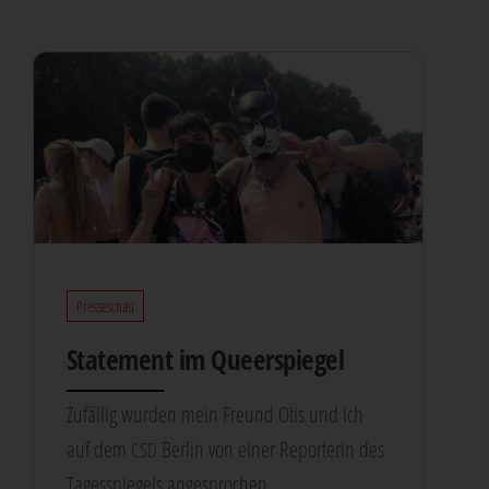
Presseschau
State­ment im Queerspiegel
Zufäl­lig wur­den mein Freund Otis und ich
auf dem
Ber­lin von einer Repor­te­rin des
CSD
Tages­spie­gels angesprochen.