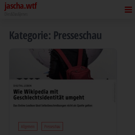
jascha.wtf
Zum
Inhalt
Dies&Das&Jenes
springen
Kategorie:
Presseschau
Allgemein
Presseschau