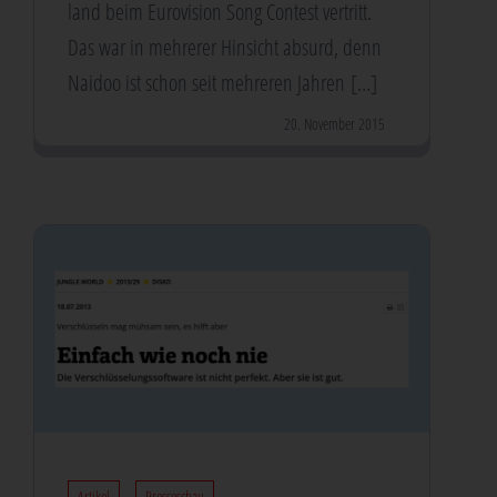
land beim Euro­vi­si­on Song Con­test ver­tritt.
Das war in meh­re­rer Hin­sicht absurd, denn
Naidoo ist schon seit meh­re­ren Jahren […]
20. November 2015
Artikel
Presseschau