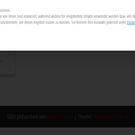
 können.
 von ihnen sind essenziell, während andere für eingebettete Inhalte verwendet werden bzw. von d
en zuzustimmen, um dieses Angebot nutzen zu können.
Sie können Ihre Auswahl jederzeit unter
Einst
26
Stolz präsentiert von
WordPress
|
Theme:
Popularis Press