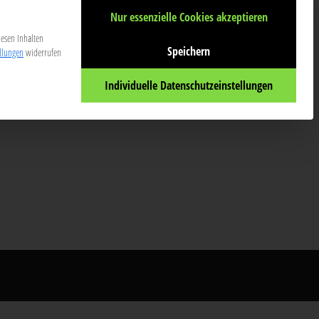
Nur essenzielle Cookies akzeptieren
tomate
Follow
@tomate@jascha.wtf
iesen Inhalten
Speichern
ellungen
widerrufen
Individuelle Datenschutzeinstellungen