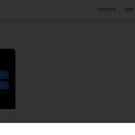
START­SEI­TE
ÜBER