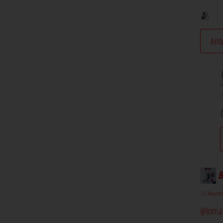
🫂
Ant
1
B
13. Novemb
@toma