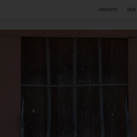
START­SEI­TE
ÜBER