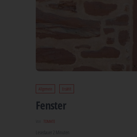
Allgemein
Erzählt
Fens­ter
Von
TOMATE
Lese­dau­er
2
Minu­ten