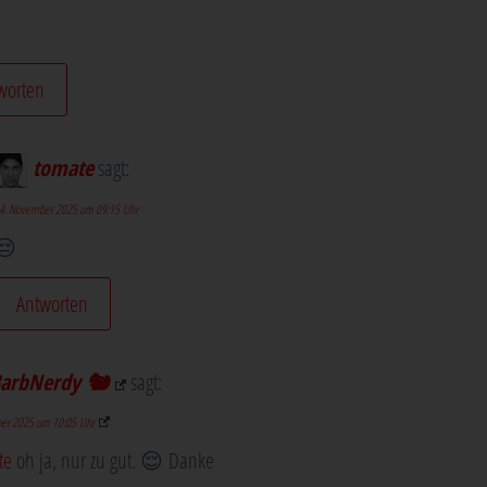
worten
tomate
sagt:
4. November 2025 um 09:15 Uhr
😔
Antworten
arbNerdy 🐿️
sagt:
er 2025 um 10:05 Uhr
te
oh ja, nur zu gut. 😌 Danke