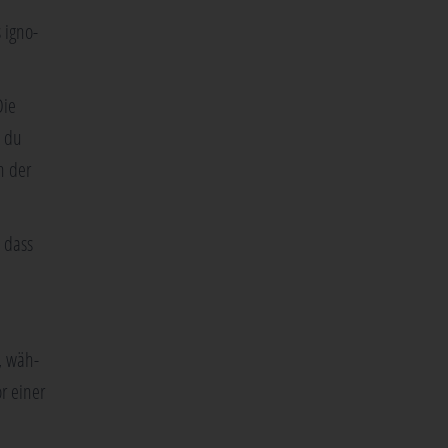
 igno­
Die
s du
n der
, dass
t, wäh­
or einer