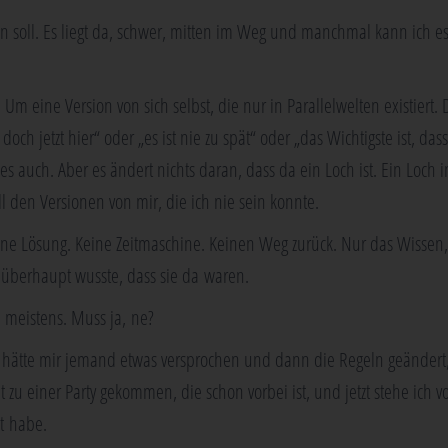
en soll. Es liegt da, schwer, mit­ten im Weg und manch­mal kann ich es
m eine Ver­si­on von sich selbst, die nur in Par­al­lel­wel­ten exis­tiert. 
ch jetzt hier“ oder „es ist nie zu spät“ oder „das Wich­tigs­te ist, das
es auch. Aber es ändert nichts dar­an, dass da ein Loch ist. Ein Loch i
ll den Ver­sio­nen von mir, die ich nie sein konnte.
ei­ne Lösung. Kei­ne Zeit­ma­schi­ne. Kei­nen Weg zurück. Nur das Wis­sen
 über­haupt wuss­te, dass sie da waren.
 meis­tens. Muss ja, ne?
ls hät­te mir jemand etwas ver­spro­chen und dann die Regeln geän­der
 zu einer Par­ty gekom­men, die schon vor­bei ist, und jetzt ste­he ich v
t habe.