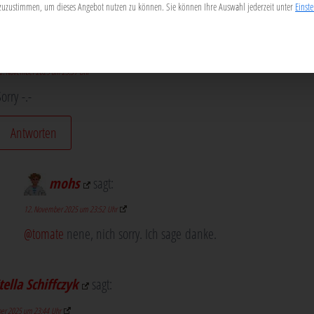
en zuzustimmen, um dieses Angebot nutzen zu können.
Sie können Ihre Auswahl jederzeit unter
Einst
tomate
sagt:
2. November 2025 um 23:51 Uhr
or­ry -.-
Antworten
mohs
sagt:
12. November 2025 um 23:52 Uhr
@tomate
nene, nich sor­ry. Ich sage danke.
tella Schiffczyk
sagt:
er 2025 um 23:44 Uhr