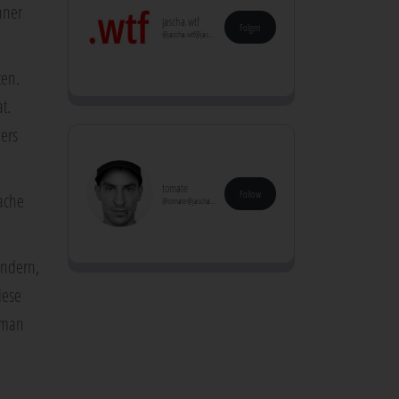
n­ner
jascha.wtf
Folgen
@jascha.wtf@jascha.wtf
ten.
t.
ders
tomate
Follow
a­che
@tomate@jascha.wtf
än­dern,
e­se
r man