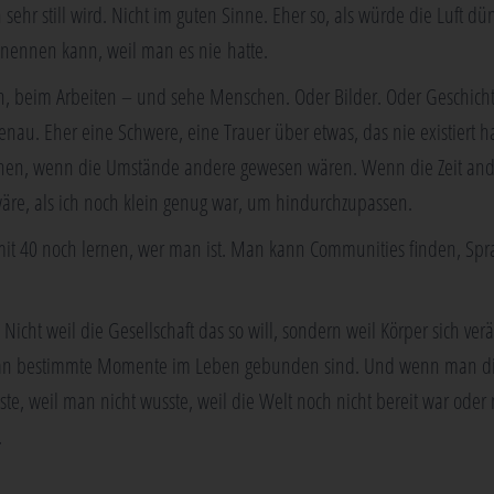
 sehr still wird. Nicht im guten Sin­ne. Eher so, als wür­de die Luft dü
enen­nen kann, weil man es nie hatte.
n, beim Arbei­ten – und sehe Men­schen. Oder Bil­der. Oder Geschich­
nau. Eher eine Schwe­re, eine Trau­er über etwas, das nie exis­tiert ha
ön­nen, wenn die Umstän­de ande­re gewe­sen wären. Wenn die Zeit an
wäre, als ich noch klein genug war, um hindurchzupassen.
it 40 noch ler­nen, wer man ist. Man kann Com­mu­ni­ties fin­den, Spr
Nicht weil die Gesell­schaft das so will, son­dern weil Kör­per sich ver­
­men an bestimm­te Momen­te im Leben gebun­den sind. Und wenn man di
s­te, weil man nicht wuss­te, weil die Welt noch nicht bereit war ode
.