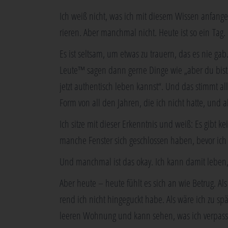
Ich weiß nicht, was ich mit die­sem Wis­sen anfan­g
rie­ren. Aber manch­mal nicht. Heu­te ist so ein Tag.
Es ist selt­sam, um etwas zu trau­ern, das es nie gab. U
Leu­te™ sagen dann ger­ne Din­ge wie „aber du bist do
jetzt authen­tisch leben kannst“. Und das stimmt all
Form von all den Jah­ren, die ich nicht hat­te, und a
Ich sit­ze mit die­ser Erkennt­nis und weiß: Es gibt k
man­che Fens­ter sich geschlos­sen haben, bevor ich
Und manch­mal ist das okay. Ich kann damit leben,
Aber heu­te – heu­te fühlt es sich an wie Betrug. A
rend ich nicht hin­ge­guckt habe. Als wäre ich zu spät
lee­ren Woh­nung und kann sehen, was ich ver­pass