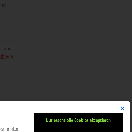
Post
WEITER
Nächster
atboy
Beitrag
Mit diese
Nur essenzielle Cookies akzeptieren
iesen Inhalten