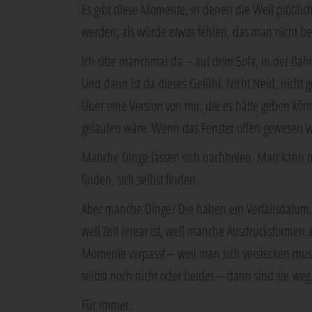
Es gibt die­se Momen­te, in denen die Welt plötz­lich
wer­den, als wür­de etwas feh­len, das man nicht b
Ich sit­ze manch­mal da – auf dem Sofa, in der Bah
Und dann ist da die­ses Gefühl. Nicht Neid, nicht ge
Über eine Ver­si­on von mir, die es hät­te geben k
gelau­fen wäre. Wenn das Fens­ter offen gewe­sen 
Man­che Din­ge las­sen sich nach­ho­len. Man kann m
fin­den, sich selbst finden.
Aber man­che Din­ge? Die haben ein Ver­falls­da­tum. 
weil Zeit line­ar ist, weil man­che Aus­drucks­for
Momen­te ver­passt – weil man sich ver­ste­cken mus
selbst noch nicht oder bei­des – dann sind sie weg
Für immer.