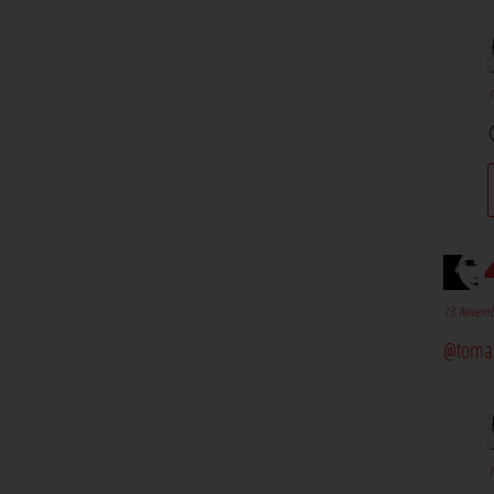
1

13. Novemb
@toma
1