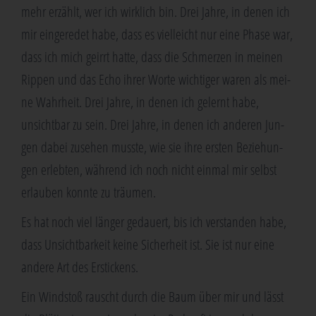
mehr erzählt, wer ich wirk­lich bin. Drei Jah­re, in denen ich
mir ein­ge­re­det habe, dass es viel­leicht nur eine Pha­se war,
dass ich mich geirrt hat­te, dass die Schmer­zen in mei­nen
Rip­pen und das Echo ihrer Wor­te wich­ti­ger waren als mei­
ne Wahr­heit. Drei Jah­re, in denen ich gelernt habe,
unsicht­bar zu sein. Drei Jah­re, in denen ich ande­ren Jun­
gen dabei zuse­hen muss­te, wie sie ihre ers­ten Bezie­hun­
gen erleb­ten, wäh­rend ich noch nicht ein­mal mir selbst
erlau­ben konn­te zu träumen.
Es hat noch viel län­ger gedau­ert, bis ich ver­stan­den habe,
dass Unsicht­bar­keit kei­ne Sicher­heit ist. Sie ist nur eine
ande­re Art des Erstickens.
Ein Wind­stoß rauscht durch die Baum über mir und lässt