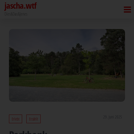
jascha.wtf
Zum
Inhalt
Dies&Das&Jenes
springen
29. Juni 2025
Erlebt
Erzählt