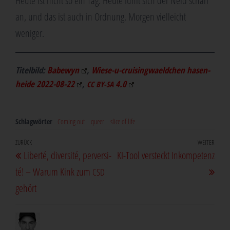
Heu­te ist nicht so ein Tag. Heu­te fühlt sich der Neid scharf
an, und das ist auch in Ord­nung. Mor­gen viel­leicht
weniger.
Titel­bild:
Babe­wyn
,
Wie­se-u-crui­sin­g­waeld­chen hasen­
hei­de 2022-08-22
,
4.0
CC
BY-SA
Schlagwörter
Coming out
queer
slice of life
Beitragsnavigation
Vorheriger
ZURÜCK
WEITER
Näch
Liber­té, diver­si­té, per­ver­si­
KI-Tool ver­steckt Inkompetenz
Beitrag
Beit
té! – War­um Kink zum
CSD
gehört