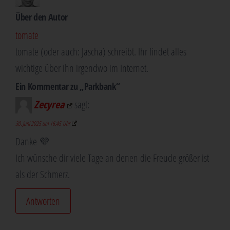
Über den Autor
tomate
tomate (oder auch: Jascha) schreibt. Ihr findet alles
wichtige über ihn irgendwo im Internet.
Ein Kommentar zu „Park­bank“
Zecyrea
sagt:
30. Juni 2025 um 16:45 Uhr
Dan­ke 💜
Ich wün­sche dir vie­le Tage an denen die Freu­de grö­ßer ist
als der Schmerz.
Antworten