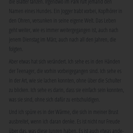
die Blät­ter tan­zen. Irgend­wo im Park ruft jemand den
Namen eines Hun­des. Ein Jog­ger trabt vor­bei, Kopf­hö­rer in
den Ohren, ver­sun­ken in sei­ne eige­ne Welt. Das Leben
geht wei­ter, wie es immer wei­ter­ge­gan­gen ist, auch nach
jenem Diens­tag im März, auch nach all den Jah­ren, die
folgten.
Aber etwas hat sich ver­än­dert. Ich sehe es in den Hän­den
der Teen­ager, die vor­hin vor­bei­ge­gan­gen sind. Ich sehe es
in der Art, wie sie lachen konn­ten, ohne über die Schul­ter
zu bli­cken. Ich sehe es dar­in, dass sie ein­fach sein konn­ten,
was sie sind, ohne sich dafür zu entschuldigen.
Und ich spü­re es in der Wär­me, die sich in mei­ner Brust
aus­brei­tet, wenn ich dar­an den­ke. Es ist nicht nur Freu­de
über das, was die­se Jun­gen haben. Es ist auch etwas ande­