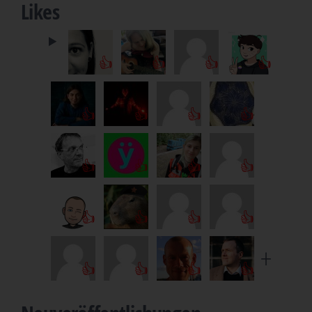
Likes
👍
👍
👍
👍
👍
👍
👍
👍
👍
👍
👍
👍
👍
👍
👍
👍
👍
👍
👍
👍