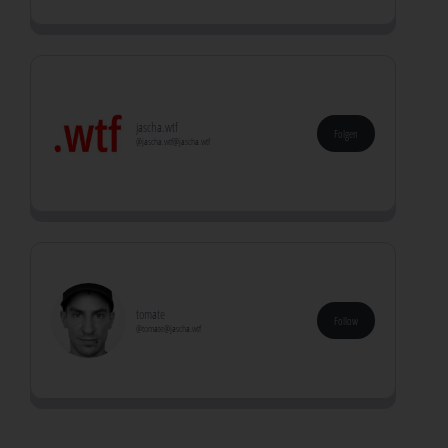
jascha.wtf
Folgen
@jascha.wtf@jascha.wtf
tomate
Follow
@tomate@jascha.wtf