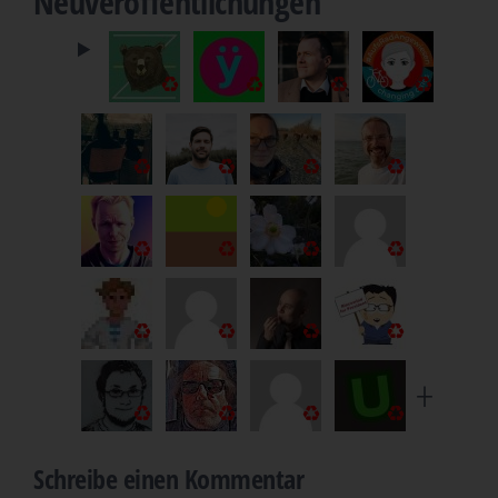
Neuveröffentlichungen
♻️
♻️
♻️
♻️
♻️
♻️
♻️
♻️
♻️
♻️
♻️
♻️
♻️
♻️
♻️
♻️
♻️
♻️
♻️
♻️
Schreibe einen Kommentar