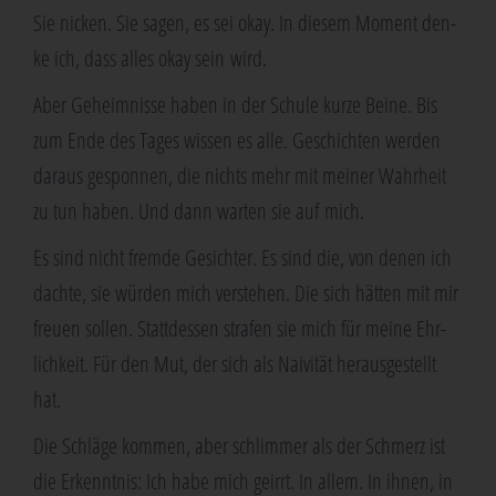
Sie nicken. Sie sagen, es sei okay. In die­sem Moment den­
ke ich, dass alles okay sein wird.
Aber Geheim­nis­se haben in der Schu­le kur­ze Bei­ne. Bis
zum Ende des Tages wis­sen es alle. Geschich­ten wer­den
dar­aus gespon­nen, die nichts mehr mit mei­ner Wahr­heit
zu tun haben. Und dann war­ten sie auf mich.
Es sind nicht frem­de Gesich­ter. Es sind die, von denen ich
dach­te, sie wür­den mich ver­ste­hen. Die sich hät­ten mit mir
freu­en sol­len. Statt­des­sen stra­fen sie mich für mei­ne Ehr­
lich­keit. Für den Mut, der sich als Nai­vi­tät her­aus­ge­stellt
hat.
Die Schlä­ge kom­men, aber schlim­mer als der Schmerz ist
die Erkennt­nis: Ich habe mich geirrt. In allem. In ihnen, in