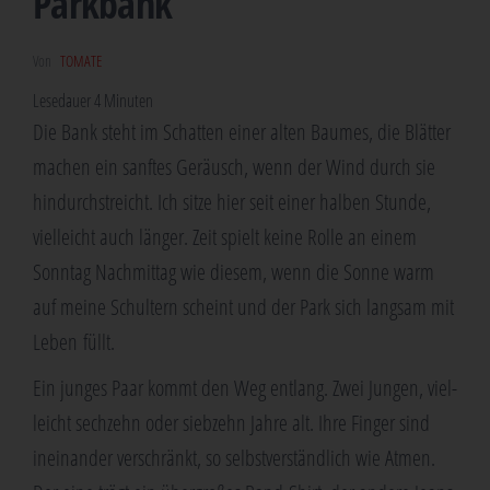
Park­bank
Von
TOMATE
Lese­dau­er
4
Minu­ten
Die Bank steht im Schat­ten einer alten Bau­mes, die Blät­ter
machen ein sanf­tes Geräusch, wenn der Wind durch sie
hin­durch­streicht. Ich sit­ze hier seit einer hal­ben Stun­de,
viel­leicht auch län­ger. Zeit spielt kei­ne Rol­le an einem
Sonn­tag Nach­mit­tag wie die­sem, wenn die Son­ne warm
auf mei­ne Schul­tern scheint und der Park sich lang­sam mit
Leben füllt.
Ein jun­ges Paar kommt den Weg ent­lang. Zwei Jun­gen, viel­
leicht sech­zehn oder sieb­zehn Jah­re alt. Ihre Fin­ger sind
inein­an­der ver­schränkt, so selbst­ver­ständ­lich wie Atmen.