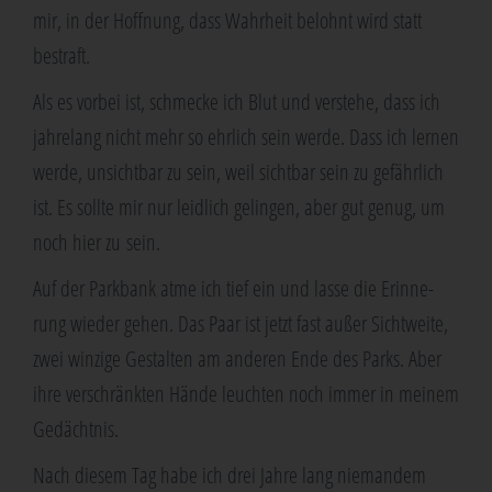
mir, in der Hoff­nung, dass Wahr­heit belohnt wird statt
bestraft.
Als es vor­bei ist, schme­cke ich Blut und ver­ste­he, dass ich
jah­re­lang nicht mehr so ehr­lich sein wer­de. Dass ich ler­nen
wer­de, unsicht­bar zu sein, weil sicht­bar sein zu gefähr­lich
ist. Es soll­te mir nur leid­lich gelin­gen, aber gut genug, um
noch hier zu sein.
Auf der Park­bank atme ich tief ein und las­se die Erin­ne­
rung wie­der gehen. Das Paar ist jetzt fast außer Sicht­wei­te,
zwei win­zi­ge Gestal­ten am ande­ren Ende des Parks. Aber
ihre ver­schränk­ten Hän­de leuch­ten noch immer in mei­nem
Gedächtnis.
Nach die­sem Tag habe ich drei Jah­re lang nie­man­dem