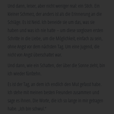
Und dann, lei­ser, aber nicht weni­ger real: ein Stich. Ein
klei­ner Schmerz, der anders ist als die Erin­ne­rung an die
Schlä­ge. Es ist Neid. Ich benei­de sie um das, was sie
haben und was ich nie hat­te – um die­se sorg­lo­sen ers­ten
Schrit­te in die Lie­be, um die Mög­lich­keit, ein­fach zu sein,
ohne Angst vor dem nächs­ten Tag. Um eine Jugend, die
nicht von Angst über­schat­tet war.
Und dann, wie ein Schat­ten, der über die Son­ne zieht, bin
ich wie­der fünfzehn.
Es ist der Tag, an dem ich end­lich den Mut gefasst habe.
Ich ste­he mit mei­nen bes­ten Freun­den zusam­men und
sage es ihnen. Die Wor­te, die ich so lan­ge in mir getra­gen
habe. „Ich bin schwul.“