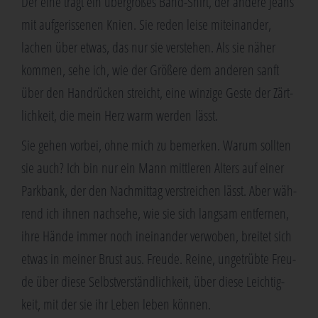
Der eine trägt ein über­gro­ßes Band-Shirt, der ande­re Jeans
mit auf­ge­ris­se­nen Knien. Sie reden lei­se mit­ein­an­der,
lachen über etwas, das nur sie ver­ste­hen. Als sie näher
kom­men, sehe ich, wie der Grö­ße­re dem ande­ren sanft
über den Hand­rü­cken streicht, eine win­zi­ge Ges­te der Zärt­
lich­keit, die mein Herz warm wer­den lässt.
Sie gehen vor­bei, ohne mich zu bemer­ken. War­um soll­ten
sie auch? Ich bin nur ein Mann mitt­le­ren Alters auf einer
Park­bank, der den Nach­mit­tag ver­strei­chen lässt. Aber wäh­
rend ich ihnen nach­se­he, wie sie sich lang­sam ent­fer­nen,
ihre Hän­de immer noch inein­an­der ver­wo­ben, brei­tet sich
etwas in mei­ner Brust aus. Freu­de. Rei­ne, unge­trüb­te Freu­
de über die­se Selbst­ver­ständ­lich­keit, über die­se Leich­tig­
keit, mit der sie ihr Leben leben können.